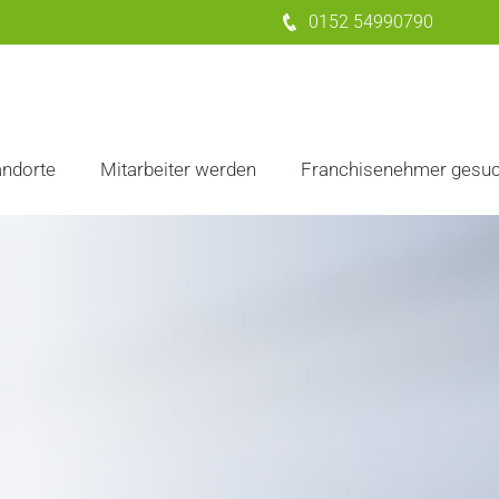
0152 54990790
andorte
Mitarbeiter werden
Franchisenehmer gesuc