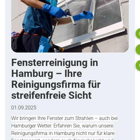
Startseite
Leistungen
Ihre Vorteile
Fensterreinigung in
Standorte
Hamburg – Ihre
Reinigungsfirma für
Mitarbeiter werden
streifenfreie Sicht
Franchisenehmer gesucht
01.09.2025
Über uns
Wir bringen Ihre Fenster zum Strahlen – auch bei
Hamburger Wetter. Erfahren Sie, warum unsere
Blog
Reinigungsfirma in Hamburg nicht nur für klare