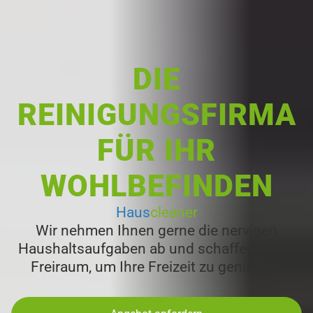
DIE
REINIGUNGSFIRMA
FÜR IHR
WOHLBEFINDEN
Haus
cleaner
Wir nehmen Ihnen gerne die nervigen
Haushalts­aufgaben ab und schaffen Ihnen
Freiraum, um Ihre Freizeit zu genießen.