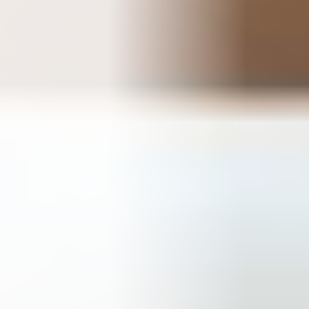
Fensterreinigung
Haushaltshilfe im Krankheitsfall
Ihre Vorteile
Mitarbeiter werden
Über uns
Aktuelles
Gutscheine
Kontakt