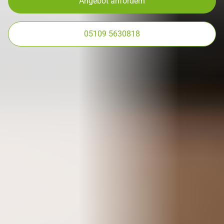
Angebot anfordern
05109 5630818
Startseite
Leistungen
Grundreinigung bei Einzug oder Auszug
Reinigung von Privathaushalten
Reinigung von Firmenwohnungen
Büroreinigung